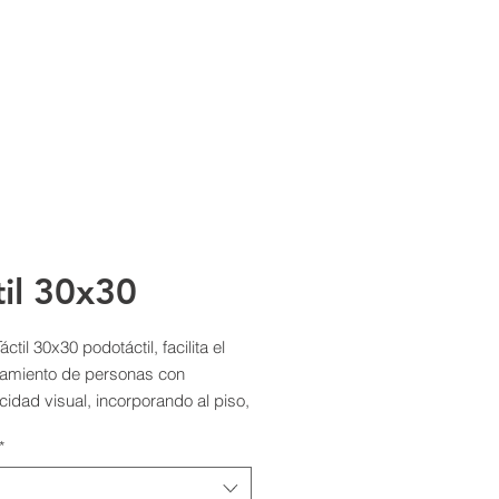
til 30x30
ctil 30x30 podotáctil, facilita el
amiento de personas con
idad visual, incorporando al piso,
ormas texturizadas en alto relieve
*
r reconocidos.