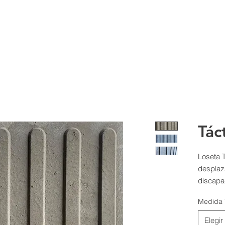
Tác
Loseta Tá
desplaz
discapac
en dos f
Medida
para se
Elegir